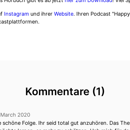
 Hörbuch gibt es ab jetzt
hier zum Download
! Viel 
uf
Instagram
und ihrer
Website
. Ihren Podcast "Happy,
castplattformen.
Kommentare (1)
. March 2020
ie schöne Folge. Ihr seid total gut anzuhören. Das Th