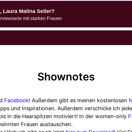
, Laura Malina Seiler?
rviewserie mit starken Frauen
Shownotes
d
Facebook
! Außerdem gibt es meinen kostenlosen
N
pps und Inspirationen. Außerdem verschicke ich je
 bis in die Haarspitzen motiviert! In der women-only
F
esinnten Frauen austauschen.