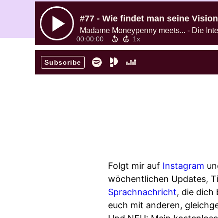
#77 - Wie findet man seine Vision
Madame Moneypenny meets... - Die Inte
00:00:00
Subscribe
Folgt mir auf
Instagram
un
wöchentlichen Updates, Ti
Sprachnachricht
, die dich
euch mit anderen, gleichg