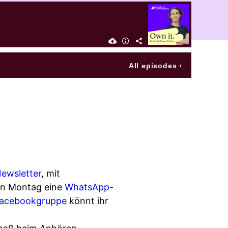
All episodes
›
ewsletter
, mit
den Montag eine
WhatsApp-
acebookgruppe
könnt ihr